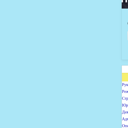
Рук
Ре
Стр
Юр
Дея
Ад
Опе