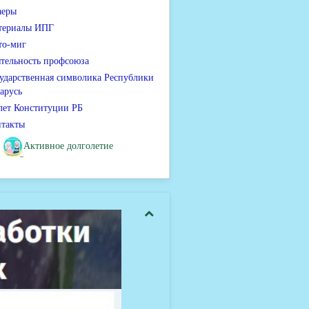
аеры
териалы ИПГ
то-миг
тельность профсоюза
ударственная символика Республики
арусь
лет Конституции РБ
нтакты
Активное долголетие