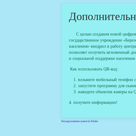
Дополнительн
С целью создания новой цифрово
государственное учреждение «Бере
населения» внедрил в работу центр
позволяет получить мгновенный д
и социальной поддержке населения 
Как использовать QR-код:
возьмите мобильный телефон с
запустите программу для скан
наведите объектив камеры на 
4. получите информацию!
FaLang translation system by Faboba