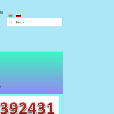
37
И
А