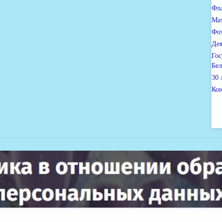
Фл
Ма
Фо
Дея
Гос
Бел
30 
Ко